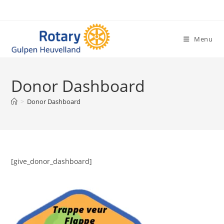
Ga
naar
inhoud
Menu
Donor Dashboard
>
Donor Dashboard
[give_donor_dashboard]